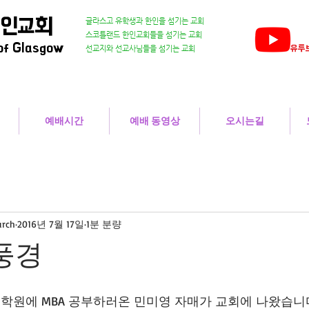
한인교회
글라스고 유학생과 한인을 섬기는 교회
스코틀랜드 한인교회들을 섬기는 교회
of Glasgow
유투브
​선교지와 선교사님들을 섬기는 교회
예배시간
예배 동영상
오시는길
urch
2016년 7월 17일
1분 분량
일풍경
원에 MBA 공부하러온 민미영 자매가 교회에 나왔습니다