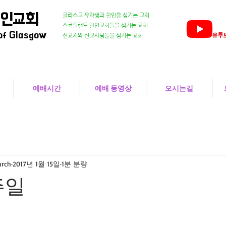
한인교회
글라스고 유학생과 한인을 섬기는 교회
스코틀랜드 한인교회들을 섬기는 교회
of Glasgow
유투브
​선교지와 선교사님들을 섬기는 교회
예배시간
예배 동영상
오시는길
urch
2017년 1월 15일
1분 분량
주일