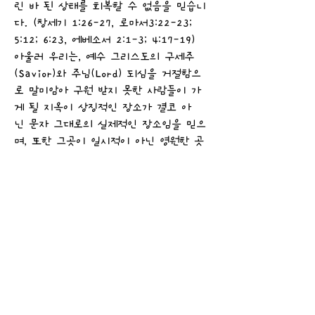
린 바 된 상태를 회복할 수 없음을 믿습니
다. (창세기 1:26-27, 로마서3:22-23;
5:12; 6:23, 에베소서 2:1-3; 4:17-19)
아울러 우리는, 예수 그리스도의 구세주
(Savior)와 주님(Lord) 되심을 거절함으
로 말미암아 구원 받지 못한 사람들이 가
게 될 지옥이 상징적인 장소가 결코 아
닌 문자 그대로의 실제적인 장소임을 믿으
며, 또한 그곳이 일시적이 아닌 영원한 곳
임을 믿습니다. (마태복음 25:41, 마가복
음 9:43-48, 누가복음 16:22-24, 계
20:10,15)
7. 사탄
우리는, 사탄이 단지 악한 영향력이거나 상
징적이거나 가공의 인물이 아닌 문자적
인 존재임을 믿습니다. 그는 기름부음받
은 그룹이었으며 에덴 동산에서 반역하였으