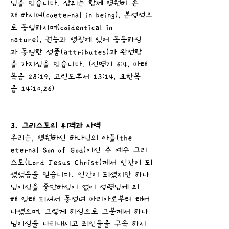
님을 믿습니다. 삼위는 함께 영원히 존
재 하시며(coeternal in being), 본성적으
로 동일하시며(coidentical in
nature), 권능과 영광에 있어 동등하심
과 동일한 성품(attributes)과 완전함
을 가지심을 믿습니다. (신명기 6:4, 마태
복음 28:19, 고린도후서 13:14, 요한복
음 14:10,26)
3. 그리스도의 위격과 사역
우리는, 영원하신 하나님의 아들(the
eternal Son of God)이신 주 예수 그리
스도(Lord Jesus Christ)께서 인간이 되
셨었음을 믿습니다. 인간이 되셨지만 하나
님이심을 중단하심이 없이 성령님에 의
해 잉태 되셔서 동정녀 마리아로부터 태어
나셨으며, 그렇게 하심으로 그분께서 하나
님이심을 나타내시고 죄인들을 구속 하시